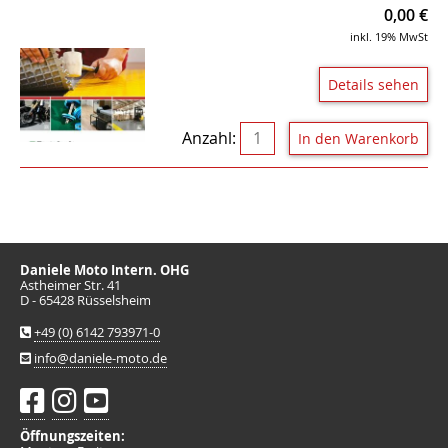
0,00
€
inkl. 19% MwSt
Details sehen
Anzahl:
Daniele Moto Intern. OHG
Astheimer Str. 41
D - 65428 Rüsselsheim
+49 (0) 6142 793971-0
info@daniele-moto.de
Öffnungszeiten: