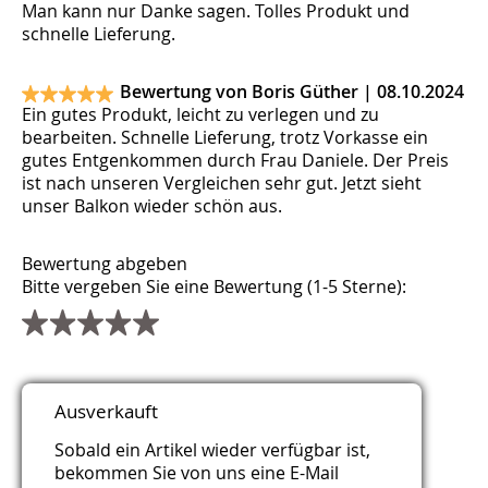
Man kann nur Danke sagen. Tolles Produkt und
schnelle Lieferung.
Bewertung von Boris Güther |
08.10.2024
Ein gutes Produkt, leicht zu verlegen und zu
bearbeiten. Schnelle Lieferung, trotz Vorkasse ein
gutes Entgenkommen durch Frau Daniele. Der Preis
ist nach unseren Vergleichen sehr gut. Jetzt sieht
unser Balkon wieder schön aus.
Bewertung abgeben
Bitte vergeben Sie eine Bewertung (1-5 Sterne):
Titel
Name
E-Mail (wird nicht veröffentlicht)
Webseite
Kommentar
Sicherheitsfrage
*
*
*
*
Ausverkauft
Bitte rechnen Sie 8 plus 7.
Sobald ein Artikel wieder verfügbar ist,
bekommen Sie von uns eine E-Mail