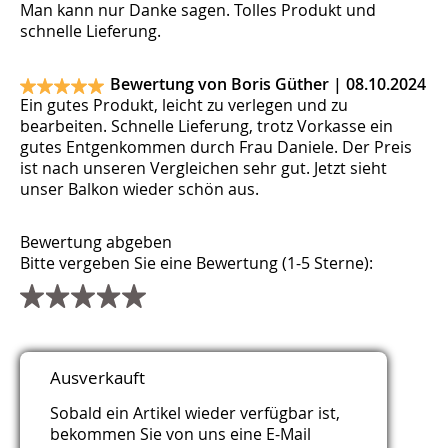
Man kann nur Danke sagen. Tolles Produkt und
schnelle Lieferung.
Bewertung von Boris Güther |
08.10.2024
Ein gutes Produkt, leicht zu verlegen und zu
bearbeiten. Schnelle Lieferung, trotz Vorkasse ein
gutes Entgenkommen durch Frau Daniele. Der Preis
ist nach unseren Vergleichen sehr gut. Jetzt sieht
unser Balkon wieder schön aus.
Bewertung abgeben
Bitte vergeben Sie eine Bewertung (1-5 Sterne):
Titel
Name
E-Mail (wird nicht veröffentlicht)
Webseite
Kommentar
Sicherheitsfrage
*
*
*
*
Ausverkauft
Bitte rechnen Sie 6 plus 4.
Sobald ein Artikel wieder verfügbar ist,
bekommen Sie von uns eine E-Mail