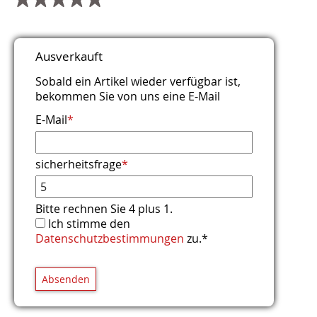
Titel
Name
E-Mail (wird nicht veröffentlicht)
Webseite
Kommentar
Sicherheitsfrage
*
*
*
*
Ausverkauft
Was ist die Summe aus 4 und 7?
Sobald ein Artikel wieder verfügbar ist,
bekommen Sie von uns eine E-Mail
E-Mail
*
sicherheitsfrage
*
Bitte rechnen Sie 4 plus 1.
Ich stimme den
Datenschutzbestimmungen
zu.*
Absenden