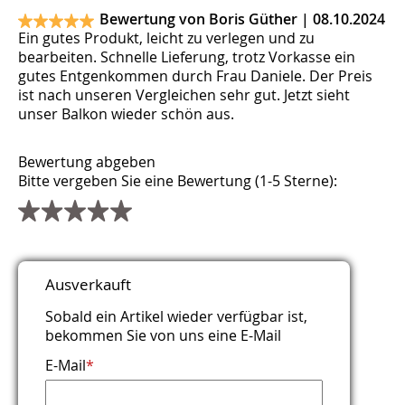
Bewertung von Boris Güther |
08.10.2024
Ein gutes Produkt, leicht zu verlegen und zu
bearbeiten. Schnelle Lieferung, trotz Vorkasse ein
gutes Entgenkommen durch Frau Daniele. Der Preis
ist nach unseren Vergleichen sehr gut. Jetzt sieht
unser Balkon wieder schön aus.
Bewertung abgeben
Bitte vergeben Sie eine Bewertung (1-5 Sterne):
Titel
Name
E-Mail (wird nicht veröffentlicht)
Webseite
Kommentar
Sicherheitsfrage
*
*
*
*
Ausverkauft
Bitte rechnen Sie 4 plus 8.
Sobald ein Artikel wieder verfügbar ist,
bekommen Sie von uns eine E-Mail
E-Mail
*