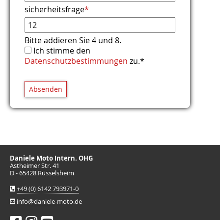
sicherheitsfrage
*
Bitte addieren Sie 4 und 8.
Ich stimme den
Datenschutzbestimmungen
zu.*
Absenden
Daniele Moto Intern. OHG
Astheimer Str. 41
D - 65428 Rüsselsheim
+49 (0) 6142 793971-0
info@daniele-moto.de