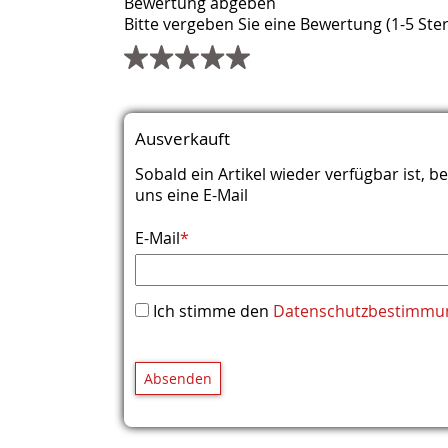
Bewertung abgeben
Bitte vergeben Sie eine Bewertung (1-5 Ster
Pflichtfeld
Pflichtfeld
Pflichtfeld
Titel
Name
E-Mail (wird nicht veröffentlicht)
Webseite
Kommentar
*
*
*
Ausverkauft
Sobald ein Artikel wieder verfügbar ist,
uns eine E-Mail
Pflichtfeld
E-Mail
*
Ich stimme den
Datenschutzbestimmu
Absenden