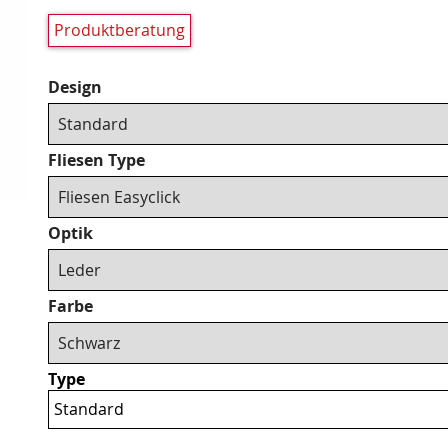
Produktberatung
Pflichtfeld
Design
Pflichtfeld
Fliesen Type
Pflichtfeld
Optik
Pflichtfeld
Farbe
Type
Standard