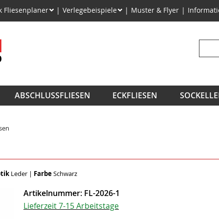
on
k Fliesenplaner
Verlegebeispiele
Muster & Flyer
Informat
ngen
Suchb
ABSCHLUSSFLIESEN
ECKFLIESEN
SOCKELLE
esen
tik
Leder
|
Farbe
Schwarz
Artikelnummer:
FL-2026-1
Lieferzeit 7-15 Arbeitstage