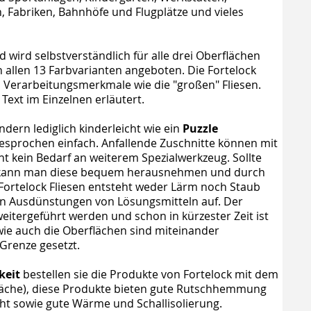
 Fabriken, Bahnhöfe und Flugplätze und vieles
nd wird selbstverständlich für alle drei Oberflächen
 allen 13 Farbvarianten angeboten. Die Fortelock
d Verarbeitungsmerkmale wie die "großen" Fliesen.
ext im Einzelnen erläutert.
ondern lediglich kinderleicht wie ein
Puzzle
esprochen einfach. Anfallende Zuschnitte können mit
t kein Bedarf an weiterem Spezialwerkzeug. Sollte
, kann man diese bequem herausnehmen und durch
 Fortelock Fliesen entsteht weder Lärm noch Staub
en Ausdünstungen von Lösungsmitteln auf. Der
weitergeführt werden und schon in kürzester Zeit ist
wie auch die Oberflächen sind miteinander
 Grenze gesetzt.
keit
bestellen sie die Produkte von Fortelock mit dem
fläche), diese Produkte bieten gute Rutschhemmung
ht sowie gute Wärme und Schallisolierung.