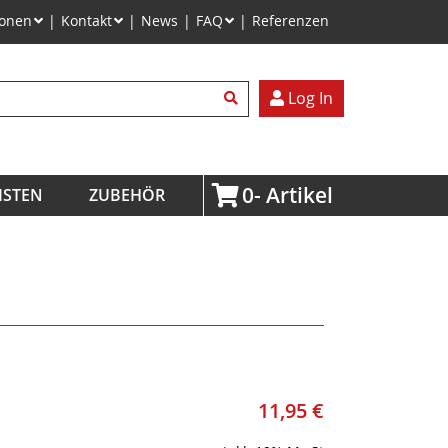
ionen
Kontakt
News
FAQ
Referenzen
egriffe
Log In
0
ISTEN
ZUBEHÖR
11,95
€