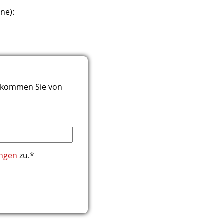
ne):
 bekommen Sie von
ngen
zu.*