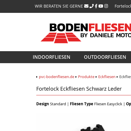
Navigati
WIR BERATEN SIE GERNE
Forteloc
überspri
Navigation
INDOORFLIESEN
OUTDOORFLIESEN
überspringen
pvc-bodenfliesen.de
Produkte
Eckfliesen
Eckfli
Fortelock Eckfliesen Schwarz Leder
Design
Standard
|
Fliesen Type
Fliesen Easyclick
|
Op