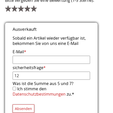
Bitte vergeben Sie eine Bewertung (1-5 Sterne):
Titel
Name
E-Mail (wird nicht veröffentlicht)
Webseite
Kommentar
Sicherheitsfrage
*
*
*
*
Ausverkauft
Bitte rechnen Sie 4 plus 2.
Sobald ein Artikel wieder verfügbar ist,
bekommen Sie von uns eine E-Mail
E-Mail
*
sicherheitsfrage
*
Was ist die Summe aus 5 und 7?
Ich stimme den
Datenschutzbestimmungen
zu.*
Absenden