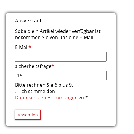
Titel
Name
E-Mail (wird nicht veröffentlicht)
Webseite
Kommentar
Sicherheitsfrage
*
*
*
*
Ausverkauft
Bitte rechnen Sie 3 plus 1.
Sobald ein Artikel wieder verfügbar ist,
bekommen Sie von uns eine E-Mail
E-Mail
*
sicherheitsfrage
*
Bitte rechnen Sie 6 plus 9.
Ich stimme den
Datenschutzbestimmungen
zu.*
Absenden