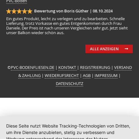
PVC-Boden
Bewertung von Boris Güther |
08.10.2024
Ein gutes Produkt, leicht zu verlegen und zu bearbeiten. Schnelle
Lieferung, trotz Vorkasse ein gutes Entgenkommen durch Frau
Daniele. Der Preis ist nach unseren Vergleichen sehr gut. Jetzt sieht
unser Balkon wieder schön aus.
ALLE ANZEIGEN
©
PVC-BODENFLIESEN.DE
|
KONTAKT
|
REGISTRIERUNG
|
VERSAND
& ZAHLUNG
|
WIEDERUFSRECHT
|
AGB
|
IMPRESSUM
|
DATENSCHUTZ
Diese Seite nutzt Website Tracking-Technologien von Dritten,
um ihre Dienste anzubieten, stetig zu verbessern und
Werbung entsprechend der Interessen der Nutzer