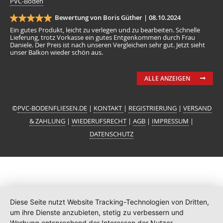
PVC-Boden
Bewertung von Boris Güther |
08.10.2024
Ein gutes Produkt, leicht zu verlegen und zu bearbeiten. Schnelle
Lieferung, trotz Vorkasse ein gutes Entgenkommen durch Frau
Daniele. Der Preis ist nach unseren Vergleichen sehr gut. Jetzt sieht
unser Balkon wieder schön aus.
ALLE ANZEIGEN
©
PVC-BODENFLIESEN.DE
|
KONTAKT
|
REGISTRIERUNG
|
VERSAND
& ZAHLUNG
|
WIEDERUFSRECHT
|
AGB
|
IMPRESSUM
|
DATENSCHUTZ
Diese Seite nutzt Website Tracking-Technologien von Dritten,
um ihre Dienste anzubieten, stetig zu verbessern und
Werbung entsprechend der Interessen der Nutzer