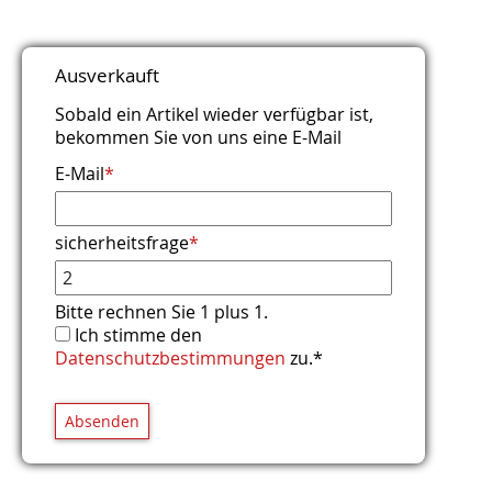
Titel
Name
E-Mail (wird nicht veröffentlicht)
Webseite
Kommentar
Sicherheitsfrage
*
*
*
*
Ausverkauft
Bitte rechnen Sie 4 plus 9.
Sobald ein Artikel wieder verfügbar ist,
bekommen Sie von uns eine E-Mail
E-Mail
*
sicherheitsfrage
*
Bitte rechnen Sie 1 plus 1.
Ich stimme den
Datenschutzbestimmungen
zu.*
Absenden