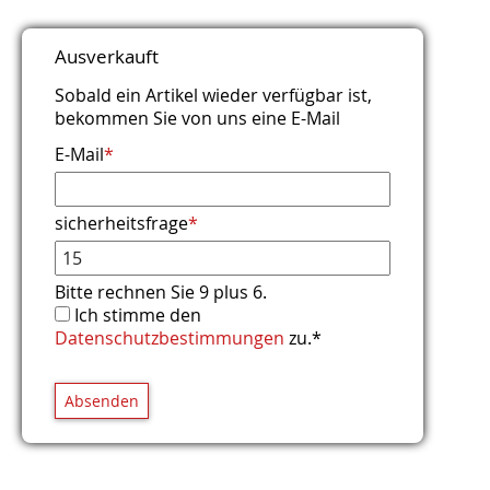
Titel
Name
E-Mail (wird nicht veröffentlicht)
Webseite
Kommentar
Sicherheitsfrage
*
*
*
*
Ausverkauft
Bitte addieren Sie 1 und 1.
Sobald ein Artikel wieder verfügbar ist,
bekommen Sie von uns eine E-Mail
E-Mail
*
sicherheitsfrage
*
Bitte rechnen Sie 9 plus 6.
Ich stimme den
Datenschutzbestimmungen
zu.*
Absenden