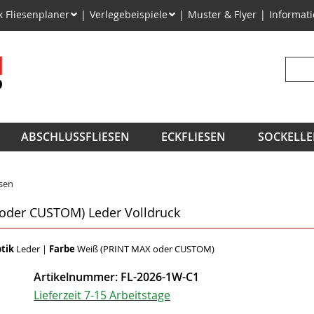
on
k Fliesenplaner
Verlegebeispiele
Muster & Flyer
Informat
ngen
Suchb
ABSCHLUSSFLIESEN
ECKFLIESEN
SOCKELLE
esen
 oder CUSTOM) Leder Volldruck
tik
Leder
|
Farbe
Weiß (PRINT MAX oder CUSTOM)
Artikelnummer:
FL-2026-1W-C1
Lieferzeit 7-15 Arbeitstage