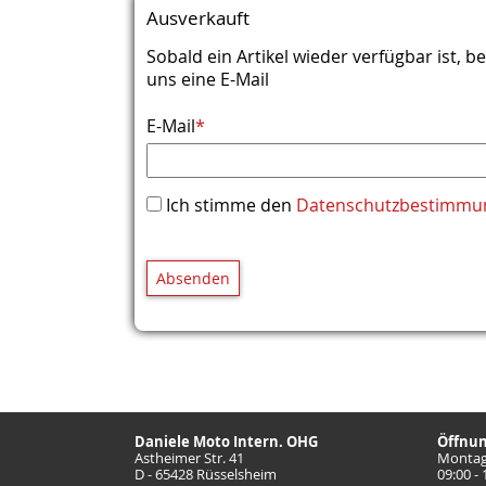
Ausverkauft
Sobald ein Artikel wieder verfügbar ist,
uns eine E-Mail
Pflichtfeld
E-Mail
*
Ich stimme den
Datenschutzbestimmu
Absenden
Daniele Moto Intern. OHG
Öffnun
Astheimer Str. 41
Montag 
D - 65428 Rüsselsheim
09:00 -