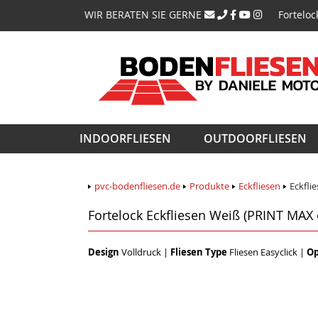
Navigati
WIR BERATEN SIE GERNE
Forteloc
überspri
Navigation
INDOORFLIESEN
OUTDOORFLIESEN
überspringen
pvc-bodenfliesen.de
Produkte
Eckfliesen
Eckfli
Fortelock Eckfliesen Weiß (PRINT MAX
Design
Volldruck
|
Fliesen Type
Fliesen Easyclick
|
Op