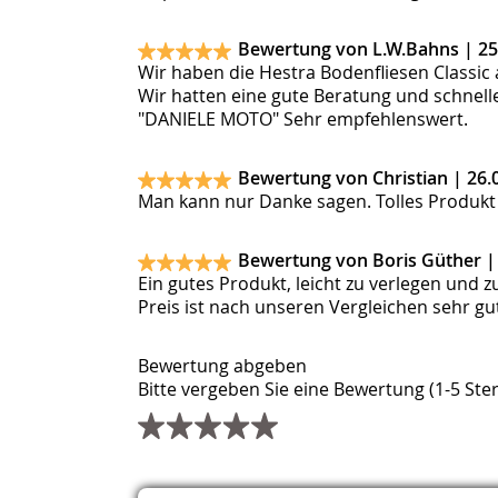
Bewertung von L.W.Bahns |
25
Wir haben die Hestra Bodenfliesen Classic 
Wir hatten eine gute Beratung und schnelle
"DANIELE MOTO" Sehr empfehlenswert.
Bewertung von Christian |
26.
Man kann nur Danke sagen. Tolles Produkt 
Bewertung von Boris Güther 
Ein gutes Produkt, leicht zu verlegen und 
Preis ist nach unseren Vergleichen sehr gut
Bewertung abgeben
Bitte vergeben Sie eine Bewertung (1-5 Ster
Pflichtfeld
Pflichtfeld
Pflichtfeld
Titel
Name
E-Mail (wird nicht veröffentlicht)
Webseite
Kommentar
*
*
*