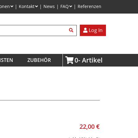
ionen
Kontakt
News
FAQ
Referenzen
egriffe
Log In
0
ISTEN
ZUBEHÖR
22,00
€