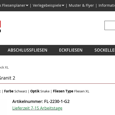
on
k Fliesenplaner
Verlegebeispiele
Muster & Flyer
Informat
ngen
Suchb
ABSCHLUSSFLIESEN
ECKFLIESEN
SOCKELLE
ock XL
ranit 2
t
|
Farbe
Schwarz
|
Optik
Snake
|
Fliesen Type
Fliesen XL
Artikelnummer:
FL-2230-1-G2
Lieferzeit 7-15 Arbeitstage