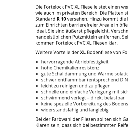
Die Fortelock PVC XL Fliese leistet einen w
wie auch im privaten Bereich. Die Platten
Standard
R 10
versehen. Hinzu kommt die 
zum Einrichten barrierefreier Areale in öf
ideal. Sie sind äußerst pflegeleicht. Vers
handelsüblichen Putzmitteln entfernen. S
kommen Fortelock PVC XL Fliesen klar.
Weitere Vorteile der
XL
Bodenfliese von For
hervorragende Abriebfestigkeit
hohe Chemikalienresistenz
gute Schalldämmung und Wärmeisolati
schwer entflammbar (entsprechend DIN
leicht zu reinigen und zu pflegen
schnelle und einfache Verlegung mit s
schwimmend verlegt – direkt belastbar
keine spezielle Vorbereitung des Boden
widerstandsfähig und langlebig
Bei der Farbwahl der Fliesen sollten sich 
Klaren sein, dass sich bei bestimmten Reif