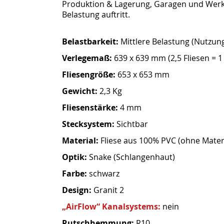
Produktion & Lagerung, Garagen und Werks
Belastung auftritt.
Belastbarkeit:
Mittlere Belastung (Nutzung
Verlegemaß:
639 x 639 mm (2,5 Fliesen = 1
Fliesengröße:
653 x 653 mm
Gewicht:
2,3 Kg
Fliesenstärke:
4 mm
Stecksystem:
Sichtbar
Material:
Fliese aus 100% PVC (ohne Mater
Optik:
Snake (Schlangenhaut)
Farbe:
schwarz
Design:
Granit 2
„AirFlow“ Kanalsystems:
nein
Rutschhemmung:
R10