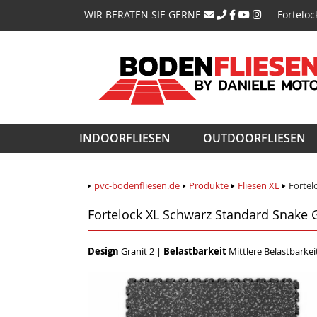
Navigati
WIR BERATEN SIE GERNE
Forteloc
überspri
Navigation
INDOORFLIESEN
OUTDOORFLIESEN
überspringen
pvc-bodenfliesen.de
Produkte
Fliesen XL
Fortel
Fortelock XL Schwarz Standard Snake G
Design
Granit 2
|
Belastbarkeit
Mittlere Belastbarkei