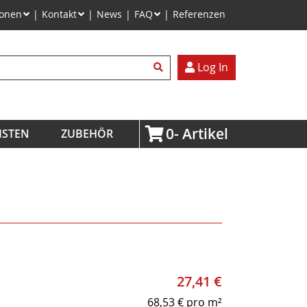
ionen
Kontakt
News
FAQ
Referenzen
egriffe
Log In
0
ISTEN
ZUBEHÖR
27,41
€
68,53
€
pro m²