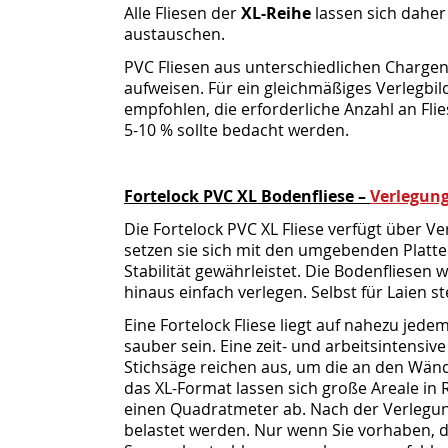
Alle Fliesen der
XL-Reihe
lassen sich dahe
austauschen.
PVC Fliesen aus unterschiedlichen Chargen
aufweisen. Für ein gleichmäßiges Verlegbil
empfohlen, die erforderliche Anzahl an Flie
5-10 % sollte bedacht werden.
Fortelock PVC XL Bodenfliese –
Verlegun
Die Fortelock PVC XL Fliese verfügt über V
setzen sie sich mit den umgebenden Plat
Stabilität gewährleistet. Die Bodenfliesen 
hinaus einfach verlegen. Selbst für Laien 
Eine Fortelock Fliese liegt auf nahezu jed
sauber sein. Eine zeit- und arbeitsintensiv
Stichsäge reichen aus, um die an den Wän
das XL-Format lassen sich große Areale in R
einen Quadratmeter ab. Nach der Verlegu
belastet werden. Nur wenn Sie vorhaben, di