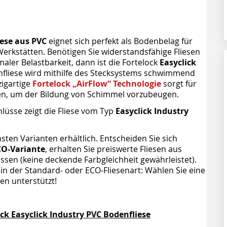
iese aus PVC
eignet sich perfekt als Bodenbelag für
Werkstätten. Benötigen Sie widerstandsfähige Fliesen
er Belastbarkeit, dann ist die Fortelock
Easyclick
enfliese wird mithilfe des Stecksystems schwimmend
zigartige
Fortelock „AirFlow“ Technologie
sorgt für
en, um der Bildung von Schimmel vorzubeugen.
lüsse zeigt die Fliese vom Typ
Easyclick Industry
nsten Varianten erhältlich. Entscheiden Sie sich
CO-Variante
, erhalten Sie preiswerte Fliesen aus
üssen (keine deckende Farbgleichheit gewährleistet).
in der Standard- oder ECO-Fliesenart: Wählen Sie eine
en unterstützt!
ck Easyclick Industry PVC Bodenfliese