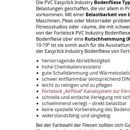
Die PVC Easyclick Industry
Bodenfliese Typ
Belastungen geschaffen, die vor allem in 
vorkommen. Mit einer
Belastbarkeit von 
Maschinen, Pkws oder Motorräder problem
Fitnessstudios oder -räume, die mit schwe
von der Fortelock PVC Industry Bodenfliese
Bodenfliese über eine
Rutschhemmung (R
10-19° ist sie somit auch für die Ausstattu
der Easyclick Industry Bodenfliese von Fort
hervorragende Abriebfestigkeit
hohe Chemikalienresistenz
gute Schalldämmung und Wärmeisolati
schwer entflammbar (entsprechend DIN
leicht zu reinigen und zu pflegen
Fortelock „AirFlow“ Kanalsystem zur För
schnelle und einfache Verlegung mit s
schwimmend verlegt – direkt belastbar
keine spezielle Vorbereitung des Boden
widerstandsfähig und langlebig
Bei der Farbwahl der Fliesen sollten sich 