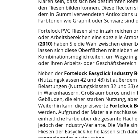
Klaren sein, dass sich bei bestimmten Reif
den Fliesen bilden können. Diese Flecken s
dem in Gummi verwendeten Antioxidans und 
Farbtönen wie Graphit oder Schwarz sind 
Fortelock PVC Fliesen sind in zahlreichen o
oder Arbeitsbereichen eine spezielle Atm
(2010)
haben Sie die Wahl zwischen einer
L
lassen sich diese Oberflächen mit sieben 
Kombinationsmöglichkeiten, um Wege in g
oder Ihren Arbeits- oder Geschäftsbereich 
Neben der
Fortelock Easyclick Industry B
(Nutzungsklassen 42 und 43) ist außerdem
Belastungen (Nutzungsklassen 32 und 33) er
in Warenhäusern, Großraumbüros und in Ko
Gebäuden, die einer starken Nutzung, aber
Weiterhin kann die preiswerte
Fortelock B
werden. Aufgrund der Materialeinschlüsse i
einheitliche Farbe über die gesamte Fläche
jedoch der Industry-Variante. Die Maße sind
Fliesen der Easyclick-Reihe lassen sich d
gegeneinander austauschen.