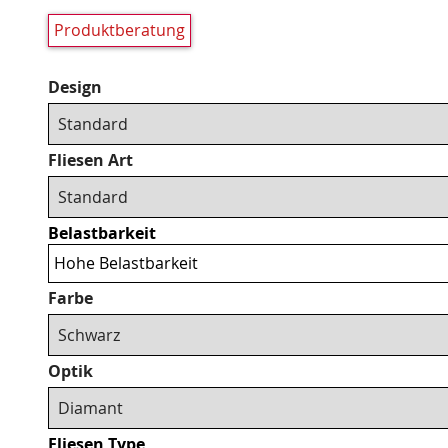
Produktberatung
Pflichtfeld
Design
Pflichtfeld
Fliesen Art
Belastbarkeit
Hohe Belastbarkeit
Pflichtfeld
Farbe
Pflichtfeld
Optik
tsApp
Fliesen Type