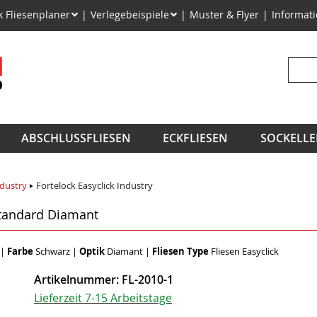
on
k Fliesenplaner
Verlegebeispiele
Muster & Flyer
Informat
ngen
Suchb
ABSCHLUSSFLIESEN
ECKFLIESEN
SOCKELLE
ndustry
Fortelock Easyclick Industry
Standard Diamant
|
Farbe
Schwarz
|
Optik
Diamant
|
Fliesen Type
Fliesen Easyclick
Artikelnummer:
FL-2010-1
Lieferzeit 7-15 Arbeitstage