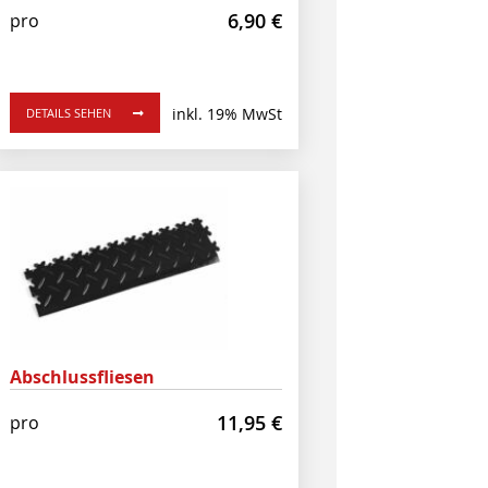
6,90
€
pro
inkl. 19% MwSt
DETAILS SEHEN
Abschlussfliesen
11,95
€
pro