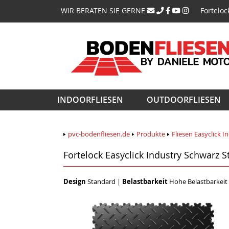
Navigati
WIR BERATEN SIE GERNE
Forteloc
überspri
Navigation
INDOORFLIESEN
OUTDOORFLIESEN
überspringen
pvc-bodenfliesen.de
Produkte
Fliesen Easyclick I
Fortelock Easyclick Industry Schwarz 
Design
Standard
|
Belastbarkeit
Hohe Belastbarkeit