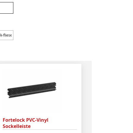
Fortelock PVC-Vinyl
Sockelleiste