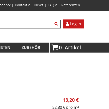
ionen
Kontakt
News
FAQ
Referenzen
egriffe
Log In
0
ISTEN
ZUBEHÖR
13,20
€
52,80
€
pro m²