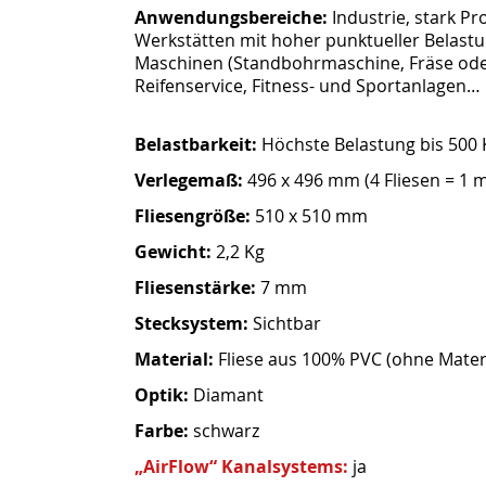
Anwendungsbereiche:
Industrie, stark P
Werkstätten mit hoher punktueller Belastu
Maschinen (Standbohrmaschine, Fräse ode
Reifenservice, Fitness- und Sportanlagen…
Belastbarkeit:
Höchste Belastung bis 500 
Verlegemaß:
496 x 496 mm (4 Fliesen = 1 m
Fliesengröße:
510 x 510 mm
Gewicht:
2,2 Kg
Fliesenstärke:
7 mm
Stecksystem:
Sichtbar
Material:
Fliese aus 100% PVC (ohne Mater
Optik:
Diamant
Farbe:
schwarz
„AirFlow“ Kanalsystems:
ja