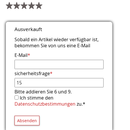
Titel
Name
E-Mail (wird nicht veröffentlicht)
Webseite
Kommentar
Sicherheitsfrage
*
*
*
*
Ausverkauft
Was ist die Summe aus 7 und 4?
Sobald ein Artikel wieder verfügbar ist,
bekommen Sie von uns eine E-Mail
E-Mail
*
sicherheitsfrage
*
Bitte addieren Sie 6 und 9.
Ich stimme den
Datenschutzbestimmungen
zu.*
Absenden