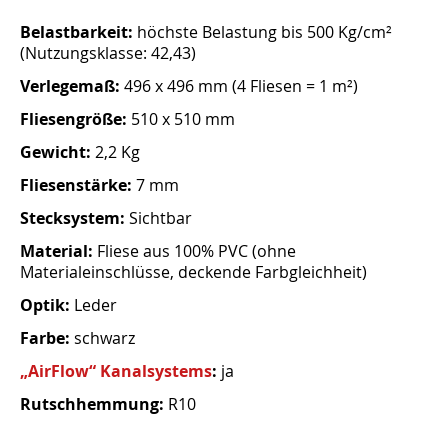
Belastbarkeit:
höchste Belastung bis 500 Kg/cm²
(Nutzungsklasse: 42,43)
Verlegemaß:
496 x 496 mm (4 Fliesen = 1 m²)
Fliesengröße:
510 x 510 mm
Gewicht:
2,2 Kg
Fliesenstärke:
7 mm
Stecksystem:
Sichtbar
Material:
Fliese aus 100% PVC (ohne
Materialeinschlüsse, deckende Farbgleichheit)
Optik:
Leder
Farbe:
schwarz
„AirFlow“ Kanalsystems
:
ja
Rutschhemmung:
R10