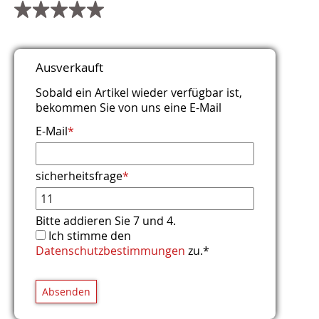
Titel
Name
E-Mail (wird nicht veröffentlicht)
Webseite
Kommentar
Sicherheitsfrage
*
*
*
*
Ausverkauft
Was ist die Summe aus 1 und 4?
Sobald ein Artikel wieder verfügbar ist,
bekommen Sie von uns eine E-Mail
E-Mail
*
sicherheitsfrage
*
Bitte addieren Sie 7 und 4.
Ich stimme den
Datenschutzbestimmungen
zu.*
Absenden