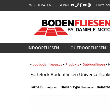
Navigati
WIR BERATEN SIE GERNE
Forteloc
überspri
Navigation
INDOORFLIESEN
OUTDOORFLIESEN
überspringen
pvc-bodenfliesen.de
Produkte
Outdoorfliesen
H
Fortelock Bodenfliesen Universa Dunk
Farbe
Dunkelgrau
|
Fliesen Type
Universa
|
Belastb