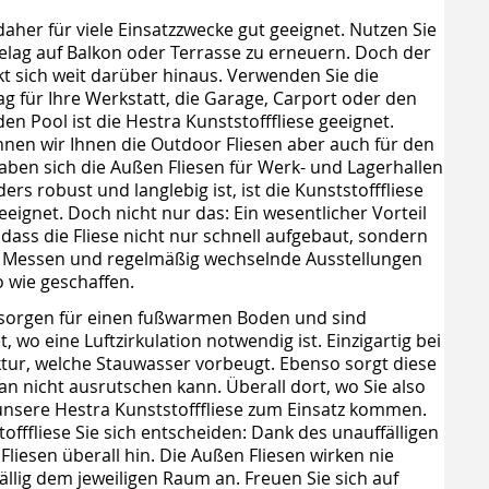
daher für viele Einsatzzwecke gut geeignet. Nutzen Sie
elag auf Balkon oder Terrasse zu erneuern. Doch der
ckt sich weit darüber hinaus. Verwenden Sie die
g für Ihre Werkstatt, die Garage, Carport oder den
n Pool ist die Hestra Kunststofffliese geeignet.
nen wir Ihnen die Outdoor Fliesen aber auch für den
aben sich die Außen Fliesen für Werk- und Lagerhallen
s robust und langlebig ist, ist die Kunststofffliese
eeignet. Doch nicht nur das: Ein wesentlicher Vorteil
dass die Fliese nicht nur schnell aufgebaut, sondern
ür Messen und regelmäßig wechselnde Ausstellungen
o wie geschaffen.
n sorgen für einen fußwarmen Boden und sind
t, wo eine Luftzirkulation notwendig ist. Einzigartig bei
ktur, welche Stauwasser vorbeugt. Ebenso sorgt diese
an nicht ausrutschen kann. Überall dort, wo Sie also
unsere Hestra Kunststofffliese zum Einsatz kommen.
offfliese Sie sich entscheiden: Dank des unauffälligen
liesen überall hin. Die Außen Fliesen wirken nie
llig dem jeweiligen Raum an. Freuen Sie sich auf