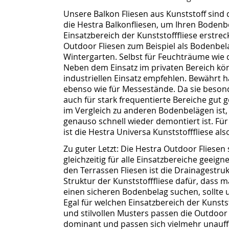
Unsere Balkon Fliesen aus Kunststoff sind 
die Hestra Balkonfliesen, um Ihren Bodenb
Einsatzbereich der Kunststofffliese erstre
Outdoor Fliesen zum Beispiel als Bodenbela
Wintergarten. Selbst für Feuchträume wie de
Neben dem Einsatz im privaten Bereich kön
industriellen Einsatz empfehlen. Bewährt h
ebenso wie für Messestände. Da sie besonder
auch für stark frequentierte Bereiche gut g
im Vergleich zu anderen Bodenbelägen ist, 
genauso schnell wieder demontiert ist. F
ist die Hestra Universa Kunststofffliese als
Zu guter Letzt: Die Hestra Outdoor Fliese
gleichzeitig für alle Einsatzbereiche geeigne
den Terrassen Fliesen ist die Drainagestru
Struktur der Kunststofffliese dafür, dass m
einen sicheren Bodenbelag suchen, sollte 
Egal für welchen Einsatzbereich der Kunstst
und stilvollen Musters passen die Outdoor F
dominant und passen sich vielmehr unauffä