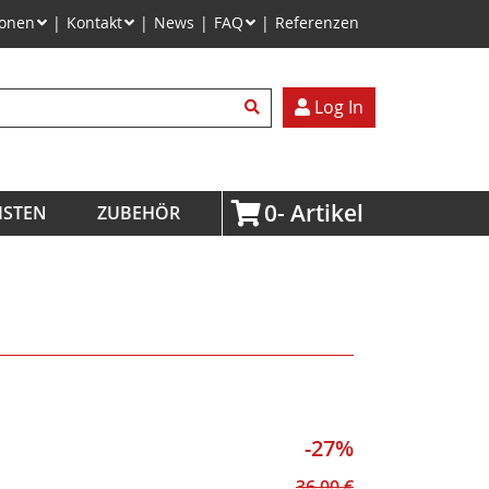
ionen
Kontakt
News
FAQ
Referenzen
egriffe
Log In
0
ISTEN
ZUBEHÖR
-27%
36,00
€