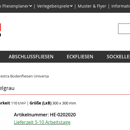
on
k Fliesenplaner
Verlegebeispiele
Muster & Flyer
Informat
ngen
Suchb
ABSCHLUSSFLIESEN
ECKFLIESEN
SOCKELLE
estra Bodenfliesen Universa
elgrau
arkeit
110 t/m²
|
Größe (LxB)
300 x 300 mm
Artikelnummer:
HE-0202020
Lieferzeit 5-10 Arbeitstage