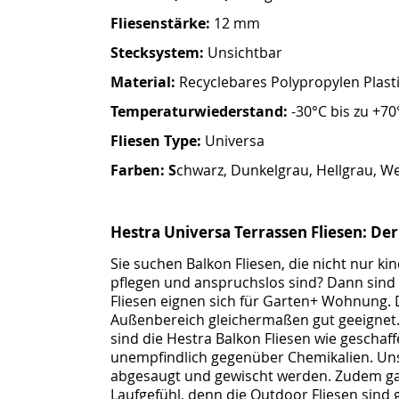
Fliesenstärke:
12 mm
Stecksystem:
Unsichtbar
Material:
Recyclebares Polypropylen Plasti
Temperaturwiederstand:
-30°C bis zu +70
Fliesen Type:
Universa
Farben: S
chwarz, Dunkelgrau, Hellgrau, We
Hestra Universa Terrassen Fliesen: De
Sie suchen Balkon Fliesen, die nicht nur ki
pflegen und anspruchslos sind? Dann sind 
Fliesen eignen sich für Garten+ Wohnung. 
Außenbereich gleichermaßen gut geeignet. 
sind die Hestra Balkon Fliesen wie geschaff
unempfindlich gegenüber Chemikalien. Uns
abgesaugt und gewischt werden. Zudem gar
Laufgefühl, denn die Outdoor Fliesen sin