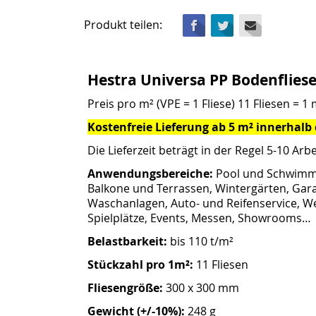
Facebook
Twitter
Mail
Produkt teilen:
Hestra Universa PP Bodenflies
Preis pro m² (VPE = 1 Fliese) 11 Fliesen = 1 
Kostenfreie Lieferung ab 5 m² innerhalb
Die Lieferzeit beträgt in der Regel 5-10 Arbe
Anwendungsbereiche:
Pool und Schwimmb
Balkone und Terrassen, Wintergärten, Gar
Waschanlagen, Auto- und Reifenservice, We
Spielplätze, Events, Messen, Showrooms…
Belastbarkeit:
bis 110 t/m²
Stückzahl pro 1m²
:
11 Fliesen
Fliesengröße:
300 x 300 mm
Gewicht (+/-10%):
248 g