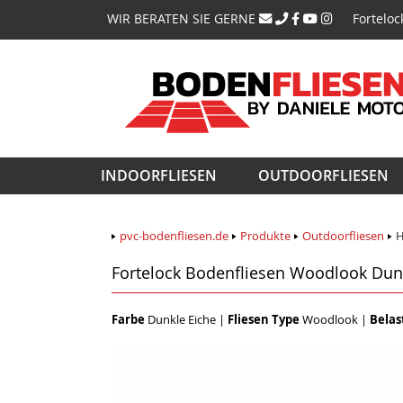
Navigati
WIR BERATEN SIE GERNE
Forteloc
überspri
Navigation
INDOORFLIESEN
OUTDOORFLIESEN
überspringen
pvc-bodenfliesen.de
Produkte
Outdoorfliesen
H
Fortelock Bodenfliesen Woodlook Dun
Farbe
Dunkle Eiche
|
Fliesen Type
Woodlook
|
Belas