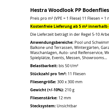
Hestra Woodlook PP Bodenflies
Preis pro m² (VPE = 1 Fliese) 11 Fliesen = 1 
Kostenfreie Lieferung ab 5 m² innerhalb
Die Lieferzeit beträgt in der Regel 5-10 Arbe
Anwendungsbereiche:
Pool und Schwimmb
Balkone und Terrassen, Wintergärten, Gar
Waschanlagen, Auto- und Reifenservice, We
Spielplätze, Events, Messen, Showrooms...
Belastbarkeit:
bis 50 t/m²
Stückzahl pro 1m²
:
11 Fliesen
Fliesengröße:
300 x 300 mm
Gewicht (+/-10%):
210 g
Fliesenstärke:
12 mm
Stecksystem:
Unsichtbar