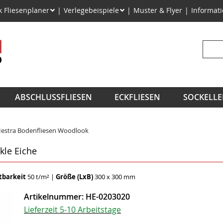
on
k Fliesenplaner
Verlegebeispiele
Muster & Flyer
Informat
ngen
Suchb
ABSCHLUSSFLIESEN
ECKFLIESEN
SOCKELLE
estra Bodenfliesen Woodlook
kle Eiche
tbarkeit
50 t/m²
|
Größe (LxB)
300 x 300 mm
Artikelnummer:
HE-0203020
Lieferzeit 5-10 Arbeitstage