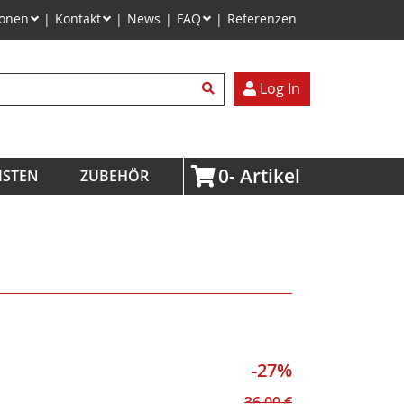
ionen
Kontakt
News
FAQ
Referenzen
egriffe
Log In
0
ISTEN
ZUBEHÖR
-27%
36,00
€