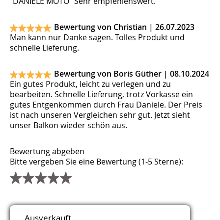
"DANIELE MOTO" Sehr empfehlenswert.
Bewertung von Christian |
26.07.2023
Man kann nur Danke sagen. Tolles Produkt und
schnelle Lieferung.
Bewertung von Boris Güther |
08.10.2024
Ein gutes Produkt, leicht zu verlegen und zu
bearbeiten. Schnelle Lieferung, trotz Vorkasse ein
gutes Entgenkommen durch Frau Daniele. Der Preis
ist nach unseren Vergleichen sehr gut. Jetzt sieht
unser Balkon wieder schön aus.
Bewertung abgeben
Bitte vergeben Sie eine Bewertung (1-5 Sterne):
Titel
Name
E-Mail (wird nicht veröffentlicht)
Webseite
Kommentar
Sicherheitsfrage
*
*
*
*
Ausverkauft