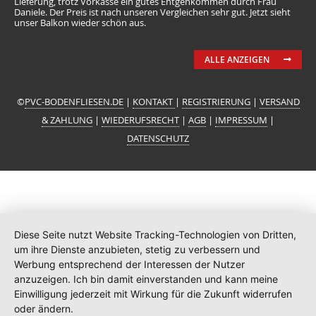
Lieferung, trotz Vorkasse ein gutes Entgenkommen durch Frau
Daniele. Der Preis ist nach unseren Vergleichen sehr gut. Jetzt sieht
unser Balkon wieder schön aus.
ALLE ANZEIGEN
©
PVC-BODENFLIESEN.DE
|
KONTAKT
|
REGISTRIERUNG
|
VERSAND
& ZAHLUNG
|
WIEDERUFSRECHT
|
AGB
|
IMPRESSUM
|
DATENSCHUTZ
Diese Seite nutzt Website Tracking-Technologien von Dritten,
um ihre Dienste anzubieten, stetig zu verbessern und
Werbung entsprechend der Interessen der Nutzer
anzuzeigen. Ich bin damit einverstanden und kann meine
Einwilligung jederzeit mit Wirkung für die Zukunft widerrufen
oder ändern.