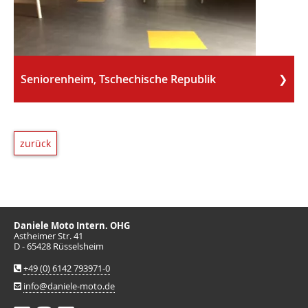
Seniorenheim, Tschechische Republik
zurück
Daniele Moto Intern. OHG
Astheimer Str. 41
D - 65428 Rüsselsheim
+49 (0) 6142 793971-0
info@daniele-moto.de