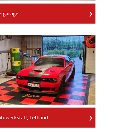
efgarage
towerkstatt, Lettland