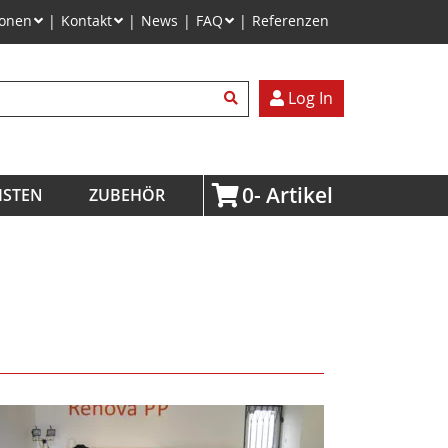
ionen
Kontakt
News
FAQ
Referenzen
egriffe
Log In
0
ISTEN
ZUBEHÖR