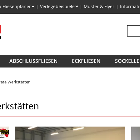
on
k Fliesenplaner
Verlegebeispiele
Muster & Flyer
Informat
ngen
Suchb
ABSCHLUSSFLIESEN
ECKFLIESEN
SOCKELLE
vate Werkstätten
rkstätten