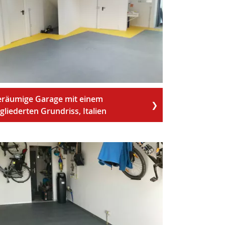
räumige Garage mit einem
gliederten Grundriss, Italien