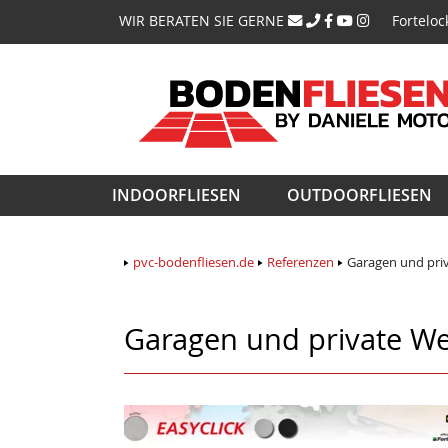
Navigati
WIR BERATEN SIE GERNE
Forteloc
überspri
Navigation
INDOORFLIESEN
OUTDOORFLIESEN
überspringen
pvc-bodenfliesen.de
Referenzen
Garagen und pri
Garagen und private We