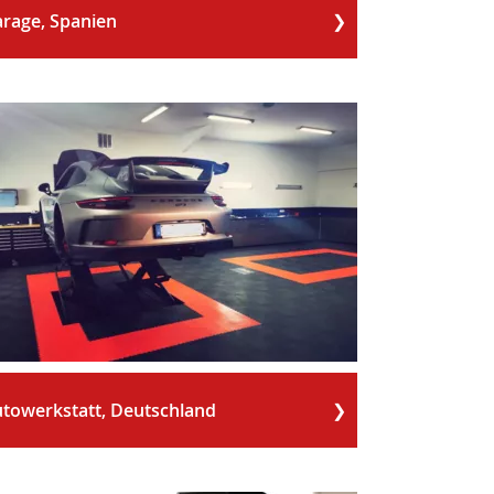
rage, Spanien
towerkstatt, Deutschland