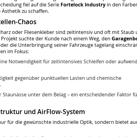
heidung fiel auf die Serie
Fortelock Industry
in den Farbe
 Ästhetik zu schaffen.
tellen-Chaos
arz oder Fliesenkleber sind zeitintensiv und oft mit Staub
 Projekt suchte der Kunde nach einem Weg, den
Garagenb
oder die Unterbringung seiner Fahrzeuge tagelang einschr
en im Fokus:
ine Notwendigkeit für zeitintensives Schleifen oder aufwen
tigkeit gegenüber punktuellen Lasten und chemische
.
 Staunässe unter dem Belag – ein entscheidender Faktor fü
-Struktur und AirFlow-System
r für die gewünschte industrielle Optik, sondern bietet au