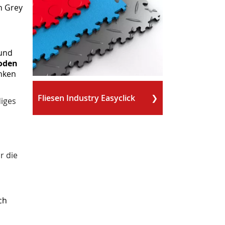
n Grey
 und
oden
änken
Fliesen Industry Easyclick
diges
r die
ch