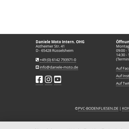
Daniele Moto Intern. OHG
Öffnun
Astheimer Str. 41
Montag 
D - 65428 Rüsselsheim
09:00 -
14:30 -
(Termin
+49 (0) 6142 793971-0
info@daniele-moto.de
Auf Fac
Auf Ins
Auf Twit
©
PVC-BODENFLIESEN.DE
|
KO