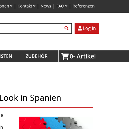
ionen
Kontakt
News
FAQ
Referenzen
egriffe
Log In
0
ISTEN
ZUBEHÖR
-Look in Spanien
ie
ch