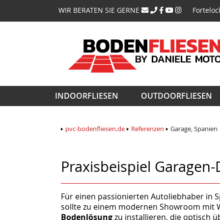
Navigati
WIR BERATEN SIE GERNE
Forteloc
überspri
Navigation
INDOORFLIESEN
OUTDOORFLIESEN
überspringen
pvc-bodenfliesen.de
Referenzen
Garage, Spanien
Praxisbeispiel Garagen-
Für einen passionierten Autoliebhaber in Sp
sollte zu einem modernen Showroom mit We
Bodenlösung
zu installieren, die optisch