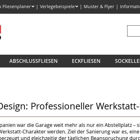
on
k Fliesenplaner
Verlegebeispiele
Muster & Flyer
Informat
ngen
Suchb
ABSCHLUSSFLIESEN
ECKFLIESEN
SOCKELLE
Design: Professioneller Werkstatt
anien war die Garage weit mehr als nur ein Abstellplatz – s
rkstatt-Charakter werden. Ziel der Sanierung war es, eine
 überzeugt und gleichzeitig der täglichen Beanspruchung dur