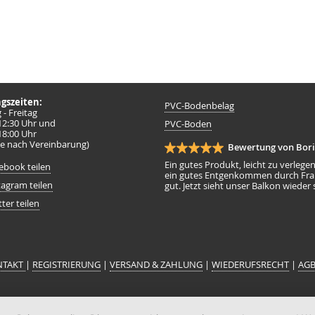
gszeiten:
Navigation
PVC-Bodenbelag
- Freitag
überspringen
 12:30 Uhr und
PVC-Boden
 18:00 Uhr
e nach Vereinbarung)
Bewertung von Bori
Ein gutes Produkt, leicht zu verlege
ebook teilen
ein gutes Entgenkommen durch Frau 
tagram teilen
gut. Jetzt sieht unser Balkon wieder
ter teilen
NTAKT
|
REGISTRIERUNG
|
VERSAND & ZAHLUNG
|
WIEDERUFSRECHT
|
AG