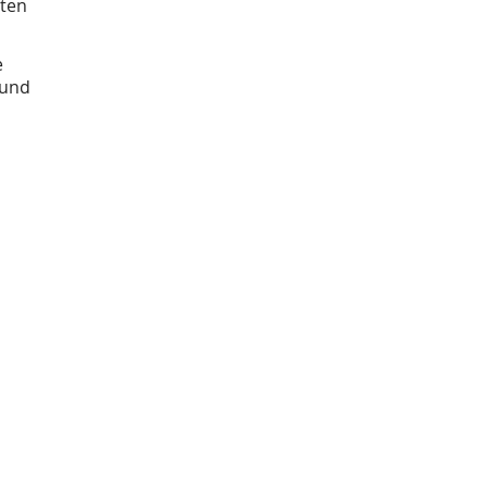
ten
e
 und