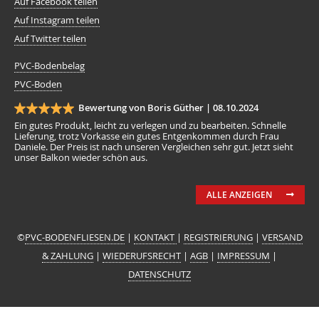
Auf Facebook teilen
Auf Instagram teilen
Auf Twitter teilen
PVC-Bodenbelag
PVC-Boden
Bewertung von Boris Güther |
08.10.2024
Ein gutes Produkt, leicht zu verlegen und zu bearbeiten. Schnelle
Lieferung, trotz Vorkasse ein gutes Entgenkommen durch Frau
Daniele. Der Preis ist nach unseren Vergleichen sehr gut. Jetzt sieht
unser Balkon wieder schön aus.
ALLE ANZEIGEN
©
PVC-BODENFLIESEN.DE
|
KONTAKT
|
REGISTRIERUNG
|
VERSAND
& ZAHLUNG
|
WIEDERUFSRECHT
|
AGB
|
IMPRESSUM
|
DATENSCHUTZ